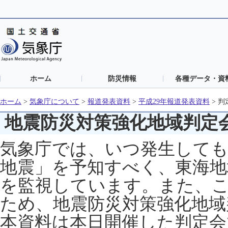
ホーム
防災情報
各種データ・資
ホーム
>
気象庁について
>
報道発表資料
>
平成29年報道発表資料
>
判
地震防災対策強化地域判定
気象庁では、いつ発生して
地震」を予知すべく、東海地
を監視しています。また、
ため、地震防災対策強化地域
本資料は本日開催した判定会