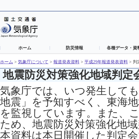
ホーム
防災情報
各種データ・資
ホーム
>
気象庁について
>
報道発表資料
>
平成29年報道発表資料
>
判
地震防災対策強化地域判定
気象庁では、いつ発生して
地震」を予知すべく、東海地
を監視しています。また、
ため、地震防災対策強化地域
本資料は本日開催した判定会