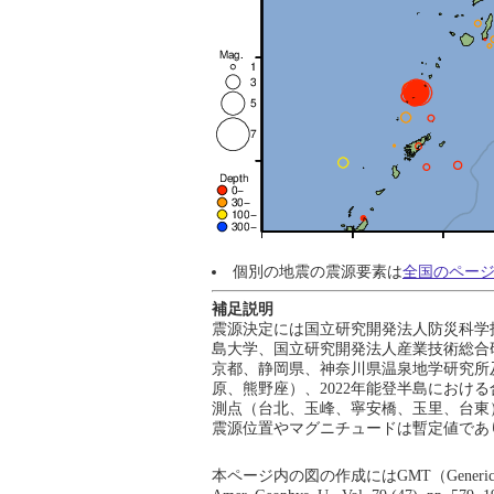
個別の地震の震源要素は
全国のペー
補足説明
震源決定には国立研究開発法人防災科学
島大学、国立研究開発法人産業技術総合
京都、静岡県、神奈川県温泉地学研究所及
原、熊野座）、2022年能登半島における合同
測点（台北、玉峰、寧安橋、玉里、台東
震源位置やマグニチュードは暫定値であ
本ページ内の図の作成にはGMT（Generic Mapping Tool;