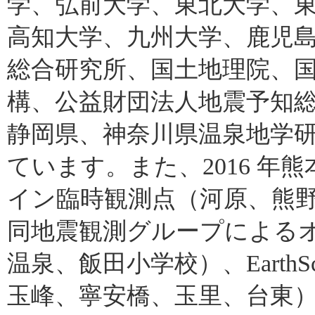
学、弘前大学、東北大学、
高知大学、九州大学、鹿児
総合研究所、国土地理院、
構、公益財団法人地震予知
静岡県、神奈川県温泉地学
ています。また、2016 
イン臨時観測点（河原、熊野
同地震観測グループによる
温泉、飯田小学校）、EarthSco
玉峰、寧安橋、玉里、台東