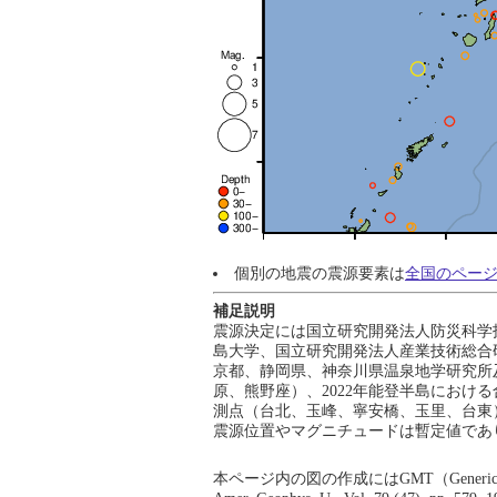
個別の地震の震源要素は
全国のペー
補足説明
震源決定には国立研究開発法人防災科学
島大学、国立研究開発法人産業技術総合
京都、静岡県、神奈川県温泉地学研究所及
原、熊野座）、2022年能登半島における合同
測点（台北、玉峰、寧安橋、玉里、台東
震源位置やマグニチュードは暫定値であ
本ページ内の図の作成にはGMT（Generic Mapping Tool;