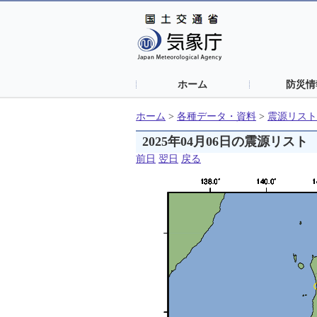
ホーム
防災情
ホーム
>
各種データ・資料
>
震源リスト
2025年04月06日の震源リスト
前日
翌日
戻る