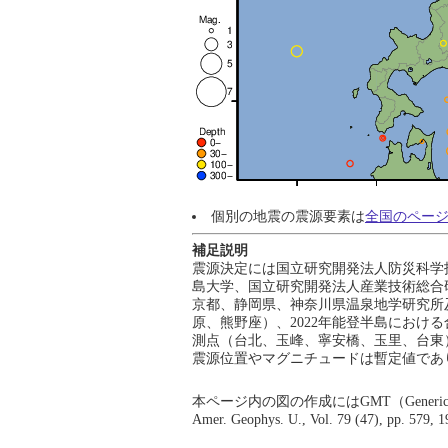
個別の地震の震源要素は
全国のペー
補足説明
震源決定には国立研究開発法人防災科学
島大学、国立研究開発法人産業技術総合
京都、静岡県、神奈川県温泉地学研究所及
原、熊野座）、2022年能登半島における合同
測点（台北、玉峰、寧安橋、玉里、台東
震源位置やマグニチュードは暫定値であ
本ページ内の図の作成にはGMT（Generic Mapping Tool;
Amer. Geophys. U., Vol. 79 (47), p