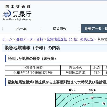
ホーム
防災情報
各種データ・
ホーム
>
各種データ・資料
>
緊急地震速報（予報）発表状況
>
緊急
緊急地震速報（予報）の内容
発生した地震の概要（速報値）
地震発生日時
震央地名
北緯
令和 8年05月04日01時18分
与那国島近海
24.9
緊急地震速報第1報提供から主要動到達までの時間及び推計震