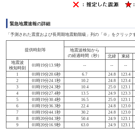
緊急地震速報の詳細
「予測された震度および長周期地震動階級」列の「※」をクリック
提供時刻等
地震波検知から
の経過時間（秒）
北緯
東経
地震波
01時19分13.9秒
--
--
--
検知時刻
1
01時19分20.6秒
6.7
24.8
123.4
2
01時19分24.1秒
10.2
24.8
123.4
3
01時19分24.3秒
10.4
25.0
123.1
4
01時19分27.4秒
13.5
24.9
123.3
5
01時19分30.4秒
16.5
25.0
123.1
6
01時19分36.3秒
22.4
24.8
123.0
7
01時19分44.1秒
30.2
24.8
123.0
8
01時20分04.3秒
50.4
24.9
123.1
9
01時20分16.9秒
63.0
24.9
123.1