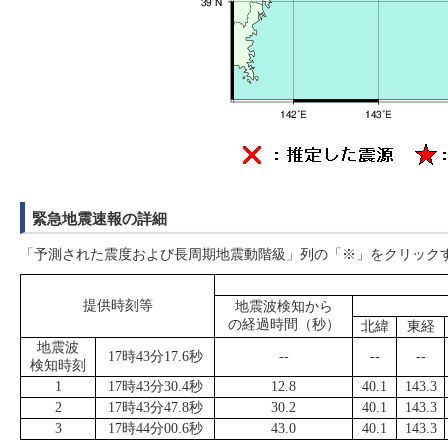
緊急地震速報の詳細
「予測された震度および長周期地震動階級」列の「※」をクリック
提供時刻等
地震波検知から
の経過時間（秒）
北緯
東経
地震波
17時43分17.6秒
--
--
--
検知時刻
1
17時43分30.4秒
12.8
40.1
143.3
2
17時43分47.8秒
30.2
40.1
143.3
3
17時44分00.6秒
43.0
40.1
143.3