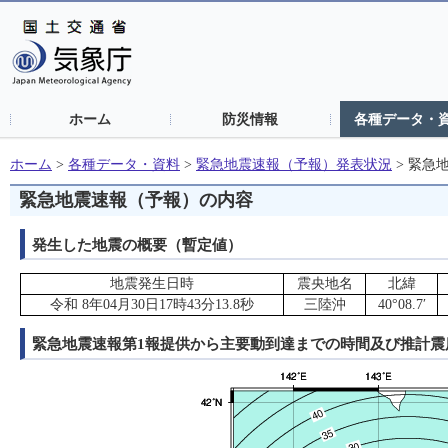
ホーム
防災情報
各種データ・
ホーム
>
各種データ・資料
>
緊急地震速報（予報）発表状況
>
緊急
緊急地震速報（予報）の内容
発生した地震の概要（暫定値）
地震発生日時
震央地名
北緯
令和 8年04月30日17時43分13.8秒
三陸沖
40°08.7′
緊急地震速報第1報提供から主要動到達までの時間及び推計震