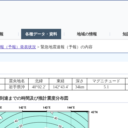
報
各種データ・資料
地域の情報
知
報（予報）発表状況
>
緊急地震速報（予報）の内容
震央地名
北緯
東経
深さ
マグニチュード
岩手県沖
40°02.2′
142°43.4′
34km
5.1
動到達までの時間及び推計震度分布図