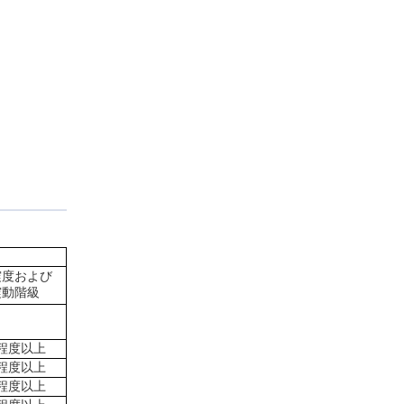
震度および
震動階級
程度以上
程度以上
程度以上