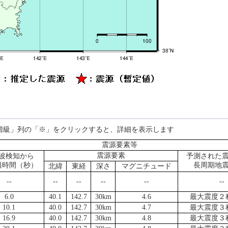
階級」列の「※」をクリックすると、詳細を表示します
震源要素等
震源要素
波検知から
予測された
過時間（秒）
長周期地
北緯
東経
深さ
マグニチュード
--
--
--
--
--
--
6.0
40.1
142.7
30km
4.6
最大震度２
10.1
40.0
142.7
30km
4.7
最大震度３
16.9
40.0
142.7
30km
4.8
最大震度３