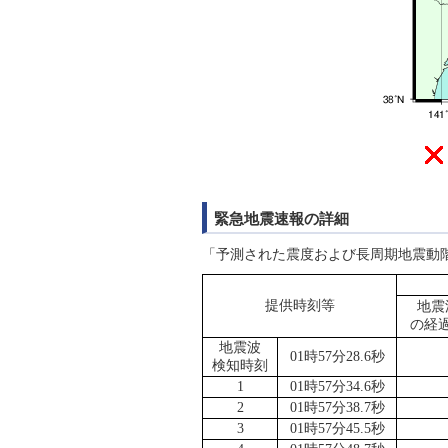
緊急地震速報の詳細
「予測された震度および長周期地震動
提供時刻等
地震
の経
地震波
01時57分28.6秒
検知時刻
1
01時57分34.6秒
2
01時57分38.7秒
3
01時57分45.5秒