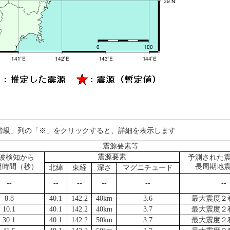
階級」列の「※」をクリックすると、詳細を表示します
震源要素等
震源要素
波検知から
予測された
過時間（秒）
長周期地
北緯
東経
深さ
マグニチュード
--
--
--
--
--
--
8.8
40.1
142.2
40km
3.6
最大震度２
10.1
40.1
142.2
40km
3.7
最大震度２
30.1
40.1
142.2
50km
3.7
最大震度２