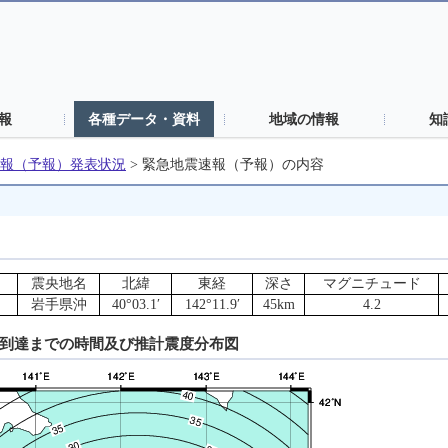
報
各種データ・資料
地域の情報
知
報（予報）発表状況
>
緊急地震速報（予報）の内容
震央地名
北緯
東経
深さ
マグニチュード
岩手県沖
40°03.1′
142°11.9′
45km
4.2
動到達までの時間及び推計震度分布図