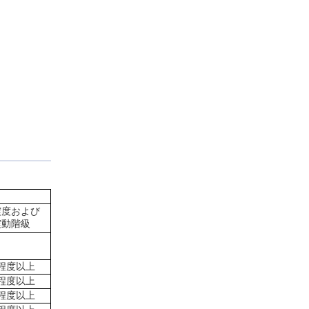
震度および
震動階級
程度以上
程度以上
程度以上