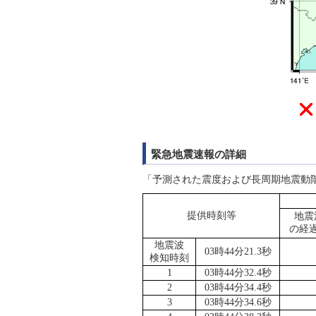
緊急地震速報の詳細
「予測された震度および長周期地震動
提供時刻等
地震
の経
地震波
03時44分21.3秒
検知時刻
1
03時44分32.4秒
2
03時44分34.4秒
3
03時44分34.6秒