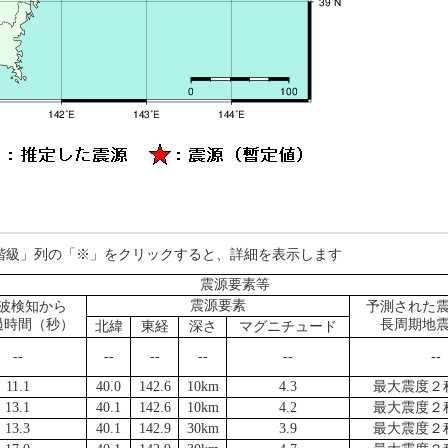
階級」列の「※」をクリックすると、詳細を表示します
震源要素等
震源要素
波検知から
予測された
過時間（秒）
長周期地
北緯
東経
深さ
マグニチュード
--
--
--
--
--
--
11.1
40.0
142.6
10km
4.3
最大震度２
13.1
40.1
142.6
10km
4.2
最大震度２
13.3
40.1
142.9
30km
3.9
最大震度２