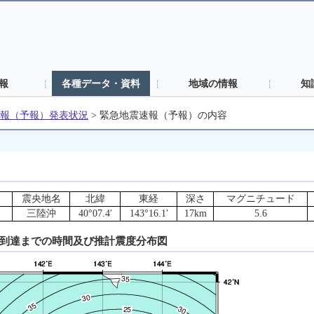
報
各種データ・資料
地域の情報
知
報（予報）発表状況
>
緊急地震速報（予報）の内容
震央地名
北緯
東経
深さ
マグニチュード
三陸沖
40°07.4′
143°16.1′
17km
5.6
動到達までの時間及び推計震度分布図