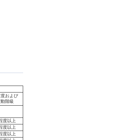
震度および
震動階級
程度以上
程度以上
程度以上