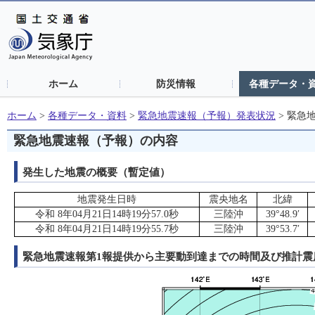
ホーム
防災情報
各種データ・
ホーム
>
各種データ・資料
>
緊急地震速報（予報）発表状況
>
緊急
緊急地震速報（予報）の内容
発生した地震の概要（暫定値）
地震発生日時
震央地名
北緯
令和 8年04月21日14時19分57.0秒
三陸沖
39°48.9′
令和 8年04月21日14時19分55.7秒
三陸沖
39°53.7′
緊急地震速報第1報提供から主要動到達までの時間及び推計震