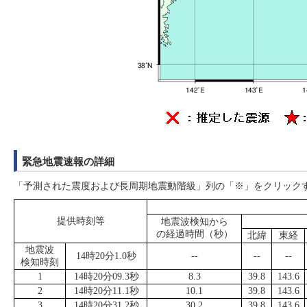
緊急地震速報の詳細
「予測された震度および長周期地震動階級」列の「※」をクリック
提供時刻等
地震波検知から
の経過時間（秒）
北緯
東経
地震波
14時20分1.0秒
--
--
--
検知時刻
1
14時20分09.3秒
8.3
39.8
143.6
2
14時20分11.1秒
10.1
39.8
143.6
3
14時20分31.2秒
30.2
39.8
143.6