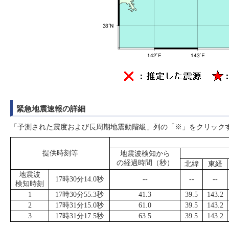
緊急地震速報の詳細
「予測された震度および長周期地震動階級」列の「※」をクリック
提供時刻等
地震波検知から
の経過時間（秒）
北緯
東経
地震波
17時30分14.0秒
--
--
--
検知時刻
1
17時30分55.3秒
41.3
39.5
143.2
2
17時31分15.0秒
61.0
39.5
143.2
3
17時31分17.5秒
63.5
39.5
143.2