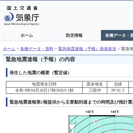
ホーム
防災情報
各種データ・
ホーム
>
各種データ・資料
>
緊急地震速報（予報）発表状況
>
緊急
緊急地震速報（予報）の内容
発生した地震の概要（暫定値）
地震発生日時
震央地名
北緯
令和 8年04月20日17時30分9.1秒
三陸沖
39°41.3′
緊急地震速報第1報提供から主要動到達までの時間及び推計震