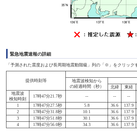
緊急地震速報の詳細
「予測された震度および長周期地震動階級」列の「※」をクリック
提供時刻等
地震波検知から
の経過時間（秒）
北緯
東経
地震波
17時47分21.7秒
--
--
--
検知時刻
1
17時47分27.5秒
5.8
36.6
137.9
2
17時47分31.8秒
10.1
36.6
137.9
3
17時47分51.8秒
30.1
36.6
137.9
4
17時47分56.0秒
34.3
36.6
137.9