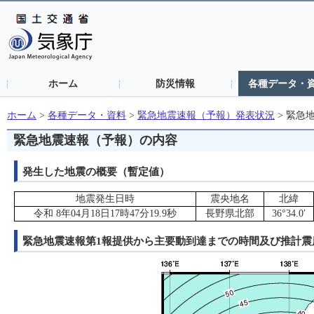
ホーム
防災情報
各種データ・
ホーム
>
各種データ・資料
>
緊急地震速報（予報）発表状況
>
緊急
緊急地震速報（予報）の内容
発生した地震の概要（暫定値）
地震発生日時
震央地名
北緯
令和 8年04月18日17時47分19.9秒
長野県北部
36°34.0′
緊急地震速報第1報提供から主要動到達までの時間及び推計震