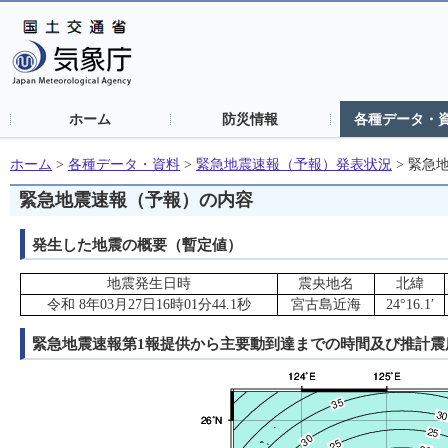
ホーム
防災情報
各種データ・
ホーム
>
各種データ・資料
>
緊急地震速報（予報）発表状況
>
緊急
緊急地震速報（予報）の内容
発生した地震の概要（暫定値）
地震発生日時
震央地名
北緯
令和 8年03月27日16時01分44.1秒
宮古島近海
24°16.1′
緊急地震速報第1報提供から主要動到達までの時間及び推計震