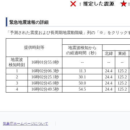
緊急地震速報の詳細
「予測された震度および長周期地震動階級」列の「※」をクリック
提供時刻等
地震波検知から
の経過時間（秒）
北緯
東経
地震波
16時01分55.0秒
--
--
--
検知時刻
1
16時02分06.3秒
11.3
24.4
125.2
2
16時02分25.1秒
30.1
24.4
125.2
3
16時02分45.0秒
50.0
24.4
125.2
4
16時02分49.5秒
54.5
24.4
125.2
気象庁ホームページについて