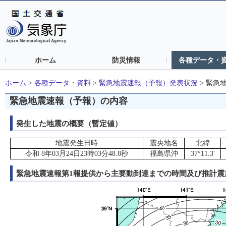
ホーム
防災情報
各種データ・
ホーム
>
各種データ・資料
>
緊急地震速報（予報）発表状況
>
緊急
緊急地震速報（予報）の内容
発生した地震の概要（暫定値）
地震発生日時
震央地名
北緯
令和 8年03月24日23時03分48.8秒
福島県沖
37°11.3′
緊急地震速報第1報提供から主要動到達までの時間及び推計震